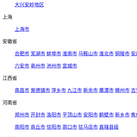
大兴安岭地区
上海
上海市
安徽省
合肥市
芜湖市
蚌埠市
淮南市
马鞍山市
淮北市
铜陵市
安
六安市
亳州市
池州市
宣城市
江西省
南昌市
景德镇市
萍乡市
九江市
新余市
鹰潭市
赣州市
吉
河南省
郑州市
开封市
洛阳市
平顶山市
安阳市
鹤壁市
新乡市
焦
南阳市
商丘市
信阳市
周口市
驻马店市
直辖县级