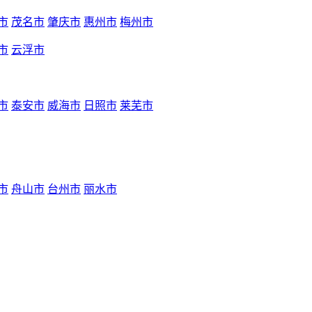
市
茂名市
肇庆市
惠州市
梅州市
市
云浮市
市
泰安市
威海市
日照市
莱芜市
市
舟山市
台州市
丽水市