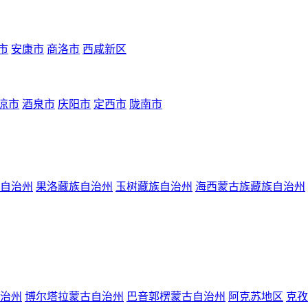
市
安康市
商洛市
西咸新区
凉市
酒泉市
庆阳市
定西市
陇南市
自治州
果洛藏族自治州
玉树藏族自治州
海西蒙古族藏族自治州
治州
博尔塔拉蒙古自治州
巴音郭楞蒙古自治州
阿克苏地区
克孜