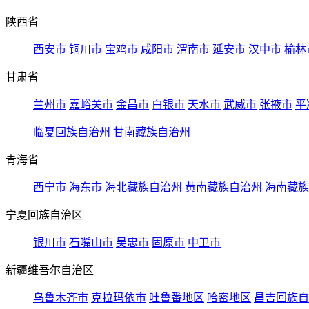
陕西省
西安市
铜川市
宝鸡市
咸阳市
渭南市
延安市
汉中市
榆林
甘肃省
兰州市
嘉峪关市
金昌市
白银市
天水市
武威市
张掖市
平
临夏回族自治州
甘南藏族自治州
青海省
西宁市
海东市
海北藏族自治州
黄南藏族自治州
海南藏族
宁夏回族自治区
银川市
石嘴山市
吴忠市
固原市
中卫市
新疆维吾尔自治区
乌鲁木齐市
克拉玛依市
吐鲁番地区
哈密地区
昌吉回族自