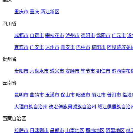
重庆市
重庆
两江新区
四川省
成都市
自贡市
攀枝花市
泸州市
德阳市
绵阳市
广元市
遂
宜宾市
广安市
达州市
雅安市
巴中市
资阳市
阿坝藏族羌
贵州省
贵阳市
六盘水市
遵义市
安顺市
毕节市
铜仁市
黔西南布
云南省
昆明市
曲靖市
玉溪市
保山市
昭通市
丽江市
普洱市
临沧
大理白族自治州
德宏傣族景颇族自治州
怒江傈僳族自治
西藏自治区
拉萨市
日喀则市
昌都市
山南地区
那曲地区
阿里地区
林