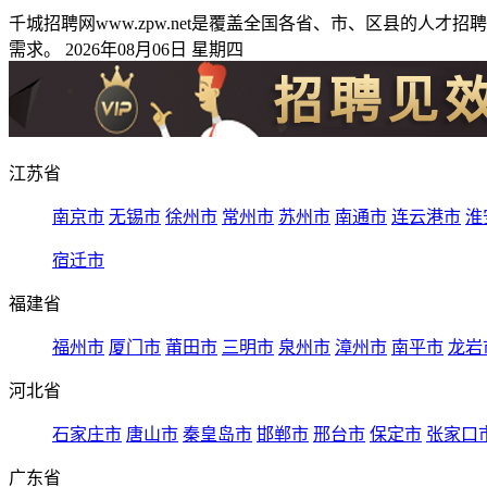
千城招聘网www.zpw.net是覆盖全国各省、市、区县的
需求。 2026年08月06日 星期四
江苏省
南京市
无锡市
徐州市
常州市
苏州市
南通市
连云港市
淮
宿迁市
福建省
福州市
厦门市
莆田市
三明市
泉州市
漳州市
南平市
龙岩
河北省
石家庄市
唐山市
秦皇岛市
邯郸市
邢台市
保定市
张家口
广东省