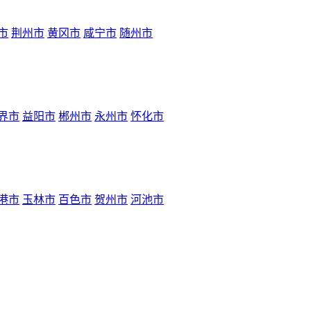
市
荆州市
黄冈市
咸宁市
随州市
界市
益阳市
郴州市
永州市
怀化市
港市
玉林市
百色市
贺州市
河池市