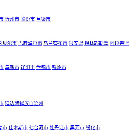
市
忻州市
临汾市
吕梁市
伦贝尔市
巴彦淖尔市
乌兰察布市
兴安盟
锡林郭勒盟
阿拉善盟
市
阜新市
辽阳市
盘锦市
铁岭市
市
延边朝鲜族自治州
春市
佳木斯市
七台河市
牡丹江市
黑河市
绥化市