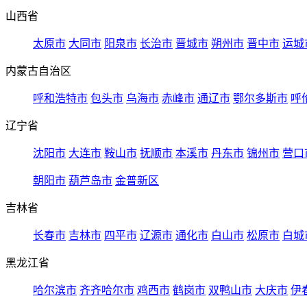
山西省
太原市
大同市
阳泉市
长治市
晋城市
朔州市
晋中市
运城
内蒙古自治区
呼和浩特市
包头市
乌海市
赤峰市
通辽市
鄂尔多斯市
呼
辽宁省
沈阳市
大连市
鞍山市
抚顺市
本溪市
丹东市
锦州市
营口
朝阳市
葫芦岛市
金普新区
吉林省
长春市
吉林市
四平市
辽源市
通化市
白山市
松原市
白城
黑龙江省
哈尔滨市
齐齐哈尔市
鸡西市
鹤岗市
双鸭山市
大庆市
伊