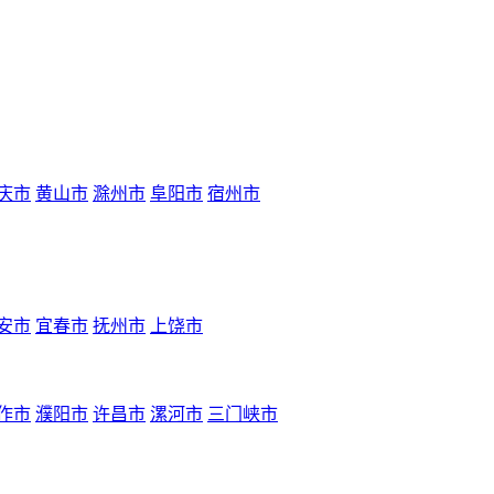
庆市
黄山市
滁州市
阜阳市
宿州市
安市
宜春市
抚州市
上饶市
作市
濮阳市
许昌市
漯河市
三门峡市