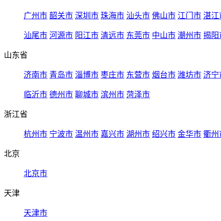
广州市
韶关市
深圳市
珠海市
汕头市
佛山市
江门市
湛江
汕尾市
河源市
阳江市
清远市
东莞市
中山市
潮州市
揭阳
山东省
济南市
青岛市
淄博市
枣庄市
东营市
烟台市
潍坊市
济宁
临沂市
德州市
聊城市
滨州市
菏泽市
浙江省
杭州市
宁波市
温州市
嘉兴市
湖州市
绍兴市
金华市
衢州
北京
北京市
天津
天津市