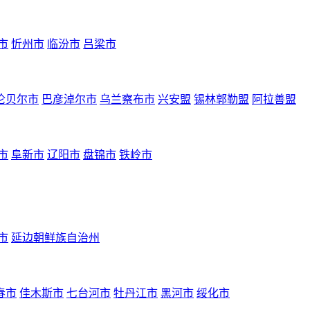
市
忻州市
临汾市
吕梁市
伦贝尔市
巴彦淖尔市
乌兰察布市
兴安盟
锡林郭勒盟
阿拉善盟
市
阜新市
辽阳市
盘锦市
铁岭市
市
延边朝鲜族自治州
春市
佳木斯市
七台河市
牡丹江市
黑河市
绥化市