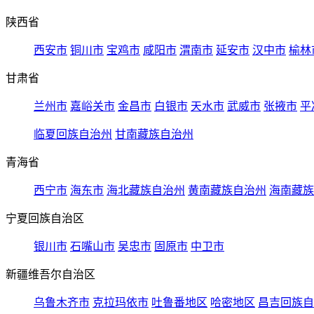
陕西省
西安市
铜川市
宝鸡市
咸阳市
渭南市
延安市
汉中市
榆林
甘肃省
兰州市
嘉峪关市
金昌市
白银市
天水市
武威市
张掖市
平
临夏回族自治州
甘南藏族自治州
青海省
西宁市
海东市
海北藏族自治州
黄南藏族自治州
海南藏族
宁夏回族自治区
银川市
石嘴山市
吴忠市
固原市
中卫市
新疆维吾尔自治区
乌鲁木齐市
克拉玛依市
吐鲁番地区
哈密地区
昌吉回族自