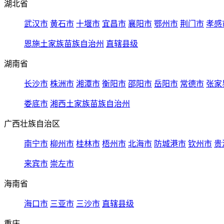
湖北省
武汉市
黄石市
十堰市
宜昌市
襄阳市
鄂州市
荆门市
孝感
恩施土家族苗族自治州
直辖县级
湖南省
长沙市
株洲市
湘潭市
衡阳市
邵阳市
岳阳市
常德市
张家
娄底市
湘西土家族苗族自治州
广西壮族自治区
南宁市
柳州市
桂林市
梧州市
北海市
防城港市
钦州市
贵
来宾市
崇左市
海南省
海口市
三亚市
三沙市
直辖县级
重庆