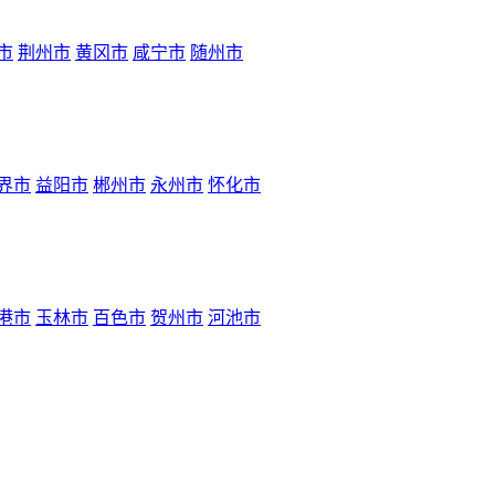
市
荆州市
黄冈市
咸宁市
随州市
界市
益阳市
郴州市
永州市
怀化市
港市
玉林市
百色市
贺州市
河池市