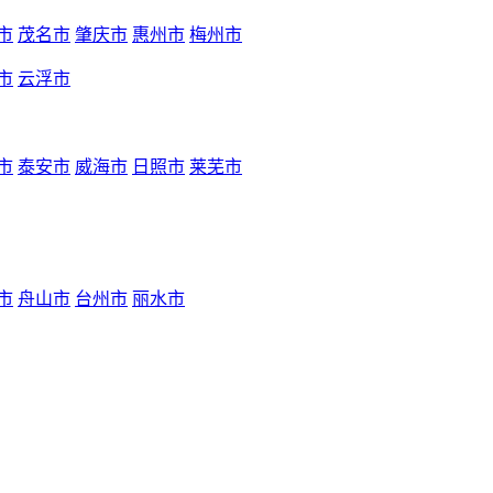
市
茂名市
肇庆市
惠州市
梅州市
市
云浮市
市
泰安市
威海市
日照市
莱芜市
市
舟山市
台州市
丽水市