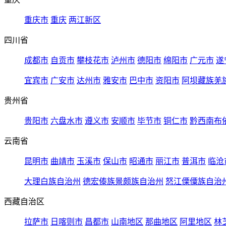
重庆市
重庆
两江新区
四川省
成都市
自贡市
攀枝花市
泸州市
德阳市
绵阳市
广元市
遂
宜宾市
广安市
达州市
雅安市
巴中市
资阳市
阿坝藏族羌
贵州省
贵阳市
六盘水市
遵义市
安顺市
毕节市
铜仁市
黔西南布
云南省
昆明市
曲靖市
玉溪市
保山市
昭通市
丽江市
普洱市
临沧
大理白族自治州
德宏傣族景颇族自治州
怒江傈僳族自治
西藏自治区
拉萨市
日喀则市
昌都市
山南地区
那曲地区
阿里地区
林