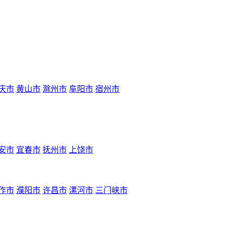
庆市
黄山市
滁州市
阜阳市
宿州市
安市
宜春市
抚州市
上饶市
作市
濮阳市
许昌市
漯河市
三门峡市