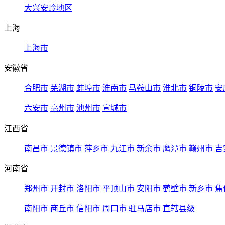
大兴安岭地区
上海
上海市
安徽省
合肥市
芜湖市
蚌埠市
淮南市
马鞍山市
淮北市
铜陵市
安
六安市
亳州市
池州市
宣城市
江西省
南昌市
景德镇市
萍乡市
九江市
新余市
鹰潭市
赣州市
吉
河南省
郑州市
开封市
洛阳市
平顶山市
安阳市
鹤壁市
新乡市
焦
南阳市
商丘市
信阳市
周口市
驻马店市
直辖县级