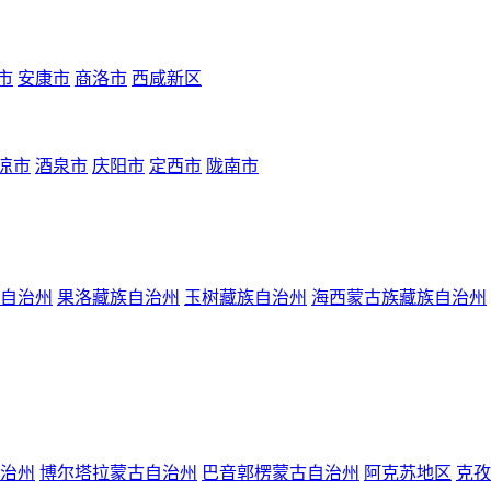
市
安康市
商洛市
西咸新区
凉市
酒泉市
庆阳市
定西市
陇南市
自治州
果洛藏族自治州
玉树藏族自治州
海西蒙古族藏族自治州
治州
博尔塔拉蒙古自治州
巴音郭楞蒙古自治州
阿克苏地区
克孜