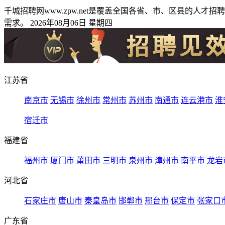
千城招聘网www.zpw.net是覆盖全国各省、市、区县的
需求。 2026年08月06日 星期四
江苏省
南京市
无锡市
徐州市
常州市
苏州市
南通市
连云港市
淮
宿迁市
福建省
福州市
厦门市
莆田市
三明市
泉州市
漳州市
南平市
龙岩
河北省
石家庄市
唐山市
秦皇岛市
邯郸市
邢台市
保定市
张家口
广东省