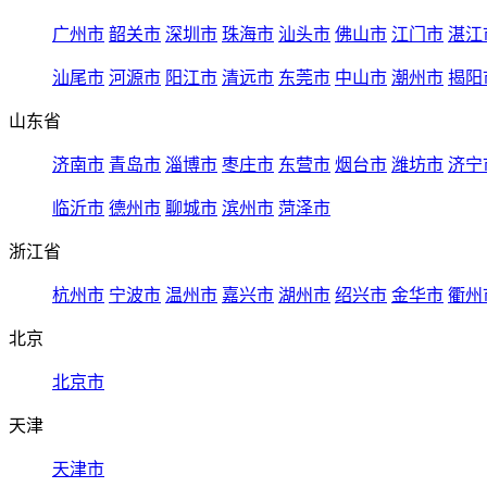
广州市
韶关市
深圳市
珠海市
汕头市
佛山市
江门市
湛江
汕尾市
河源市
阳江市
清远市
东莞市
中山市
潮州市
揭阳
山东省
济南市
青岛市
淄博市
枣庄市
东营市
烟台市
潍坊市
济宁
临沂市
德州市
聊城市
滨州市
菏泽市
浙江省
杭州市
宁波市
温州市
嘉兴市
湖州市
绍兴市
金华市
衢州
北京
北京市
天津
天津市