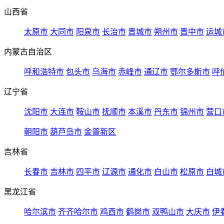
山西省
太原市
大同市
阳泉市
长治市
晋城市
朔州市
晋中市
运城
内蒙古自治区
呼和浩特市
包头市
乌海市
赤峰市
通辽市
鄂尔多斯市
呼
辽宁省
沈阳市
大连市
鞍山市
抚顺市
本溪市
丹东市
锦州市
营口
朝阳市
葫芦岛市
金普新区
吉林省
长春市
吉林市
四平市
辽源市
通化市
白山市
松原市
白城
黑龙江省
哈尔滨市
齐齐哈尔市
鸡西市
鹤岗市
双鸭山市
大庆市
伊